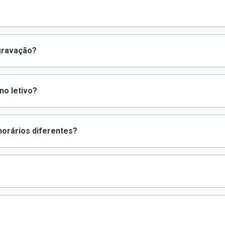
 gravação?
no letivo?
orários diferentes?